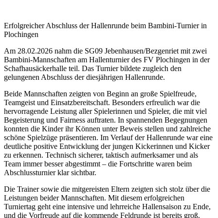
Erfolgreicher Abschluss der Hallenrunde beim Bambini-Turnier in
Plochingen
Am 28.02.2026 nahm die SG09 Jebenhausen/Bezgenriet mit zwei
Bambini-Mannschaften am Hallenturnier des FV Plochingen in der
Schafhausäckerhalle teil. Das Turnier bildete zugleich den
gelungenen Abschluss der diesjährigen Hallenrunde.
Beide Mannschaften zeigten von Beginn an große Spielfreude,
Teamgeist und Einsatzbereitschaft. Besonders erfreulich war die
hervorragende Leistung aller Spielerinnen und Spieler, die mit viel
Begeisterung und Fairness auftraten. In spannenden Begegnungen
konnten die Kinder ihr Können unter Beweis stellen und zahlreiche
schöne Spielzüge präsentieren. Im Verlauf der Hallenrunde war eine
deutliche positive Entwicklung der jungen Kickerinnen und Kicker
zu erkennen. Technisch sicherer, taktisch aufmerksamer und als
Team immer besser abgestimmt – die Fortschritte waren beim
Abschlussturnier klar sichtbar.
Die Trainer sowie die mitgereisten Eltern zeigten sich stolz über die
Leistungen beider Mannschaften. Mit diesem erfolgreichen
Turniertag geht eine intensive und lehrreiche Hallensaison zu Ende,
und die Vorfreude auf die kommende Feldrunde ist bereits groß.